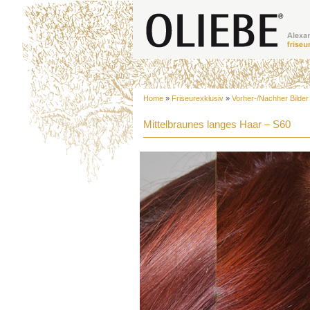
Home
»
Friseurexklusiv
»
Vorher-/Nachher Bilder
Mittelbraunes langes Haar – S60